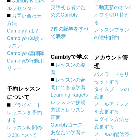
◼️
Cambly Kidsヘ
英語初心者のた
自動更新のオン/
ルプセンター
めのCambly
オフを切り替え
◼️
お問い合わせ
る
方法
7件の記事をすべ
レッスンプラン
Camblyとは？
て表示
の途中解約
Camblyの体験レ
ッスン
Camblyの講師陣
Camblyで学ぶ
アカウント管
Camblyの行動ポ
◼️
レッスンの復
理
リシー
習
パスワードをリ
◼️
レッスンの合
セットする
間にできる学習
予約レッスン
タイムゾーンの
Learning Targets
について
変更
レッスンの接続
メールアドレス
◼️
プライベート
方法とレッスン
を変更する
レッスンを予約
画面
ログイン方法を
する
Camblyコース
変更する
レッスン時間の
あなたの学習チ
メールの配信停
返却について
ーム