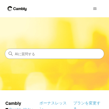
Cambly（キャンブリー）サ
検索
Cambly
ボーナスレッス
プランを変更す
ン
る