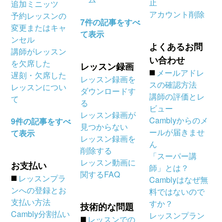
止
追加ミニッツ
アカウント削除
予約レッスンの
7件の記事をすべ
変更またはキャ
て表示
ンセル
よくあるお問
講師がレッスン
い合わせ
を欠席した
レッスン録画
◼️
メールアドレ
遅刻・欠席した
レッスン録画を
スの確認方法
レッスンについ
ダウンロードす
講師の評価とレ
て
る
ビュー
レッスン録画が
Camblyからのメ
9件の記事をすべ
見つからない
ールが届きませ
て表示
レッスン録画を
ん
削除する
「スーパー講
レッスン動画に
お支払い
師」とは？
関するFAQ
◼️
レッスンプラ
Camblyはなぜ無
ンへの登録とお
料ではないので
支払い方法
すか？
技術的な問題
Cambly分割払い
レッスンプラン
◼️
レッスンでの