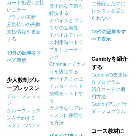
カード拒否 / 支払
に登録したのに
技術的な問題を
いエラー
レッスンを受け
解決する
プランの更新
られない
デバイスとブラ
分割払いの失敗
ウザの互換性
支払情報を更新
13件の記事をす
モバイルデバイ
する
べて表示
ス利用時のトラ
ブルシューティ
10件の記事をす
ング
Camblyを紹介
べて表示
Chrome上でカメ
する
ラを設定する
Camblyの友達紹
デバイスまたは
少人数制グル
介プログラム
インターネット
ープレッスン
紹介コードの適
接続をテストす
グループレッス
用方法
る
ン
Camblyアンバサ
カメラなしでレ
グループレッス
ダープログラム
ッスンに接続す
ンを予約する
る方法
スタディバディ
コース教材に
10件の記事をす