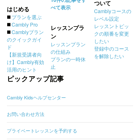
ついて
べて表示
はじめる
Camblyコースの
◼️
プランを選ぶ
レベル設定
◼️
Cambly Pro
レッスントピッ
レッスンプラ
◼️
Camblyプラン
クの順番を変更
ン
のクイックガイ
したい
レッスンプラン
ド
登録中のコース
の仕組み
【新規受講者向
を解除したい
プランの一時休
け】Cambly有効
止
活用のヒント
ピックアップ記事
Cambly Kidsヘルプセンター
お問い合わせ方法
プライベートレッスンを予約する