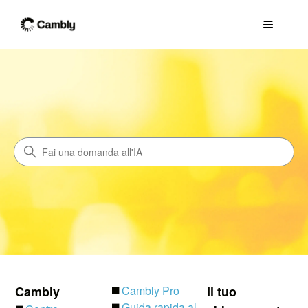
Cambly
Ricerca
Cambly
◼️
Cambly Pro
Il tuo
◼️
Guida rapida al