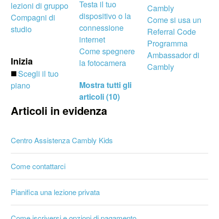
Testa il tuo
lezioni di gruppo
Cambly
dispositivo o la
Compagni di
Come si usa un
connessione
studio
Referral Code
internet
Programma
Come spegnere
Ambassador di
Inizia
la fotocamera
Cambly
◼️
Scegli il tuo
Mostra tutti gli
piano
articoli (10)
Articoli in evidenza
Centro Assistenza Cambly Kids
Come contattarci
Pianifica una lezione privata
Come iscriversi e opzioni di pagamento