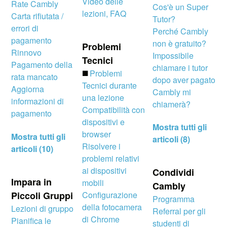
Video delle
Rate Cambly
Cos'è un Super
lezioni, FAQ
Carta rifiutata /
Tutor?
errori di
Perché Cambly
pagamento
non è gratuito?
Problemi
Rinnovo
Impossibile
Tecnici
Pagamento della
chiamare i tutor
◼️
Problemi
rata mancato
dopo aver pagato
Tecnici durante
Aggiorna
Cambly mi
una lezione
informazioni di
chiamerà?
Compatibilità con
pagamento
dispositivi e
Mostra tutti gli
browser
Mostra tutti gli
articoli (8)
Risolvere i
articoli (10)
problemi relativi
ai dispositivi
Condividi
Impara in
mobili
Cambly
Piccoli Gruppi
Configurazione
Programma
della fotocamera
Lezioni di gruppo
Referral per gli
di Chrome
Pianifica le
studenti di