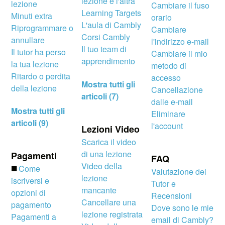
lezione e l'altra
lezione
Cambiare il fuso
Learning Targets
Minuti extra
orario
L'aula di Cambly
Riprogrammare o
Cambiare
Corsi Cambly
annullare
l'indirizzo e-mail
Il tuo team di
Il tutor ha perso
Cambiare il mio
apprendimento
la tua lezione
metodo di
Ritardo o perdita
accesso
Mostra tutti gli
della lezione
Cancellazione
articoli (7)
dalle e-mail
Mostra tutti gli
Eliminare
articoli (9)
l'account
Lezioni Video
Scarica il video
di una lezione
Pagamenti
FAQ
Video della
◼️
Come
Valutazione del
lezione
iscriversi e
Tutor e
mancante
opzioni di
Recensioni
Cancellare una
pagamento
Dove sono le mie
lezione registrata
Pagamenti a
email di Cambly?