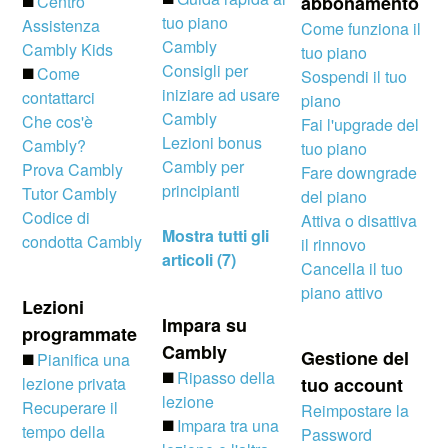
◼️
Centro
abbonamento
tuo piano
Assistenza
Come funziona il
Cambly
Cambly Kids
tuo piano
Consigli per
◼️
Come
Sospendi il tuo
iniziare ad usare
contattarci
piano
Cambly
Che cos'è
Fai l'upgrade del
Lezioni bonus
Cambly?
tuo piano
Cambly per
Prova Cambly
Fare downgrade
principianti
Tutor Cambly
del piano
Codice di
Attiva o disattiva
Mostra tutti gli
condotta Cambly
il rinnovo
articoli (7)
Cancella il tuo
piano attivo
Lezioni
Impara su
programmate
Cambly
Gestione del
◼️
Pianifica una
◼️
Ripasso della
lezione privata
tuo account
lezione
Recuperare il
Reimpostare la
◼️
Impara tra una
tempo della
Password