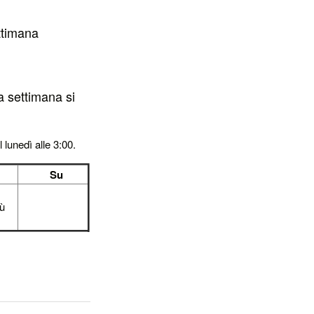
ettimana
a settimana si
 lunedì alle 3:00.
Su
iù