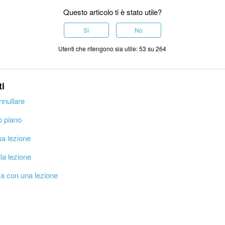
Questo articolo ti è stato utile?
Sì
No
Utenti che ritengono sia utile: 53 su 264
ti
nullare
o piano
tua lezione
lla lezione
a con una lezione