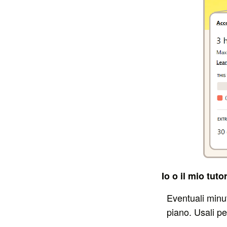
Io o il mio tut
Eventuali
minut
piano. Usali p