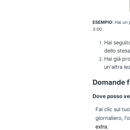
ESEMPIO:
Hai un p
3:00.
Hai seguito
dello stes
Hai già pr
un'altra l
Domande f
Dove posso vede
Fai clic sul t
giornaliero, l
extra.