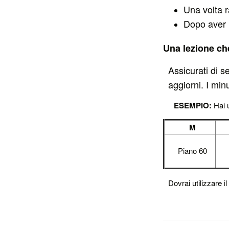
Una volta r
Dopo aver u
Una lezione che
Assicurati di 
aggiorni. I minu
ESEMPIO:
Hai u
M
Piano 60
Dovrai utilizzare il