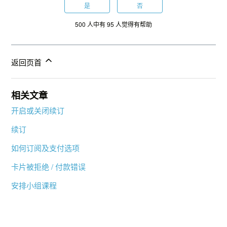
是
否
500 人中有 95 人觉得有帮助
返回页首
相关文章
开启或关闭续订
续订
如何订阅及支付选项
卡片被拒绝 / 付款错误
安排小组课程