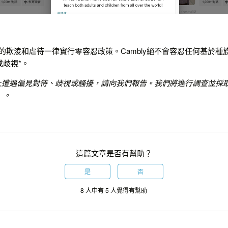
形式的欺淩和虐待一律實行零容忍政策。Cambly絕不會容忍任何基於
歧視*。
ly上遭遇偏見對待、歧視或騷擾，請向我們報告。我們將進行調查並採
）。
這篇文章是否有幫助？
是
否
8 人中有 5 人覺得有幫助