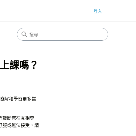
登入
上課嗎？
您瞭解和學習更多當
們鼓勵您在互相尊
舒服或無法接受，請