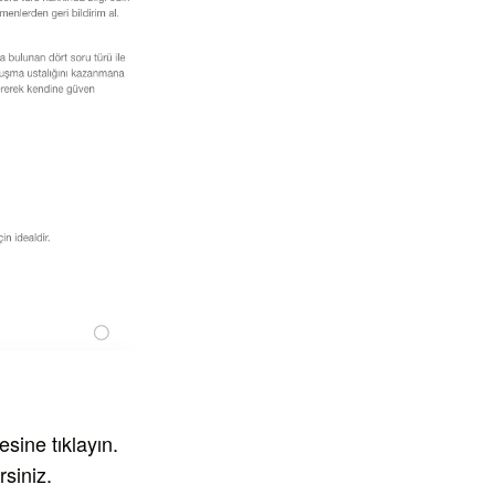
sine tıklayın.
siniz.