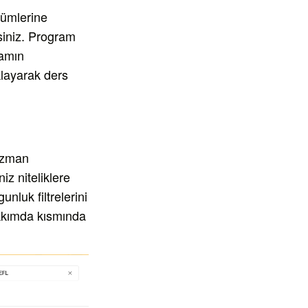
lümlerine
siniz. Program
ramın
layarak ders
 uzman
iz niteliklere
nluk filtrelerini
akkımda kısmında