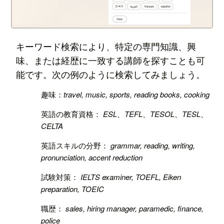
キーワード検索により、特定の専門知識、興
味、または経歴に一致する講師を探すことも可
能です。次の例のように検索してみましょう。
趣味：
travel, music, sports, reading books, cooking
英語の教育資格：
ESL、TEFL、TESOL、TESL、
CELTA
英語スキルの分野：
grammar, reading, writing,
pronunciation, accent reduction
試験対策：
IELTS examiner, TOEFL, Eiken
preparation, TOEIC
職歴：
sales, hiring manager, paramedic, finance,
police