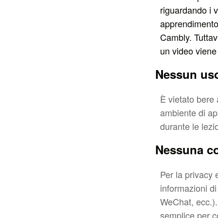
riguardando i v
apprendimento s
Cambly. Tuttavi
un video viene 
Nessun uso 
È vietato bere 
ambiente di a
durante le lezio
Nessuna con
Per la privacy 
informazioni d
WeChat, ecc.).
semplice per c