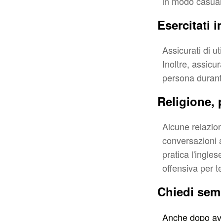
in modo casual
Esercitati 
Assicurati di u
Inoltre, assicur
persona durante
Religione, 
Alcune relazio
conversazioni a
pratica l'ingle
offensiva per t
Chiedi sem
Anche dopo aver