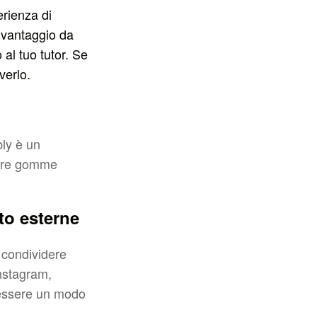
erienza di
e vantaggio da
al tuo tutor. Se
verlo.
bly è un
care gomme
to esterne
n condividere
nstagram,
 essere un modo