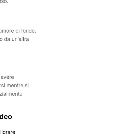
oso.
rumore di fondo.
to da un'altra
 avere
rsi mentre si
nzialmente
ideo
liorare