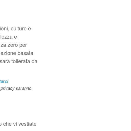
oni, culture e
tilezza e
nza zero per
inazione basata
sarà tollerata da
tarci
a privacy saranno
o che vi vestiate