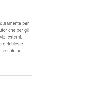
o duramente per
tor che per gli
izi esterni.
 o richieste.
lese solo su