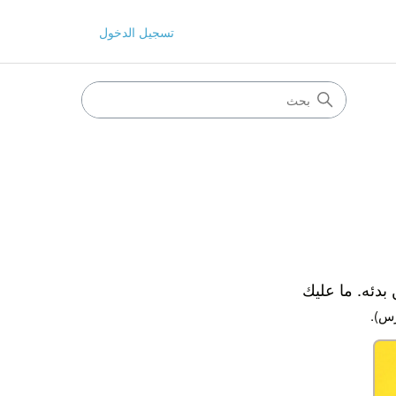
تسجيل الدخول
دئه. ما عليك
رس).