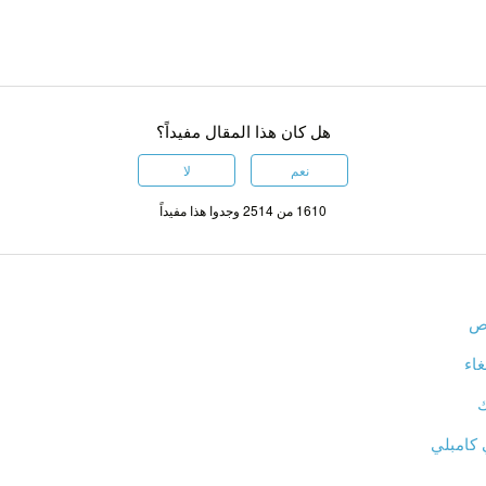
هل كان هذا المقال مفيداً؟
نعم
لا
1610 من 2514 وجدوا هذا مفيداً
اص
غاء
ك
 كامبلي