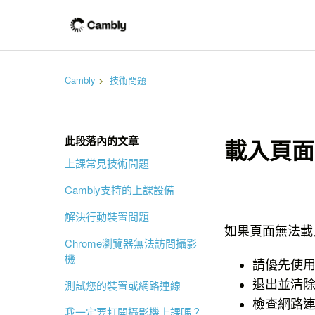
Cambly
技術問題
此段落內的文章
載入頁面
上課常見技術問題
Cambly支持的上課設備
解決行動裝置問題
如果頁面無法載
Chrome瀏覽器無法訪問攝影
機
請優先使用G
退出並清除快
測試您的裝置或網路連線
檢查網路
我一定要打開攝影機上課嗎？